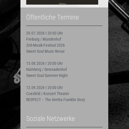
2024
Öffentliche Termine
29.07.2026 I 20:00 Uhr
Freiburg / Mundenhof
Zelt-Musik-Festival 2026
Sweet Soul Music Revue
15.08.2026 I 20:00 Uhr
Nürnberg / Serenadenhof
Sweet Soul Summer Night
12.09.2026 I 20:00 Uhr
Coesfeld / Konzert Theater
RESPECT – The Aretha Franklin Story
Soziale Netzwerke