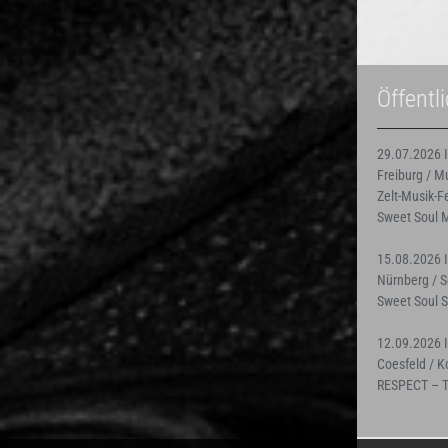
Öffentl
29.07.2026 I
Freiburg / 
Zelt-Musik-F
Sweet Soul 
15.08.2026 I
Nürnberg / 
Sweet Soul 
12.09.2026 I
Coesfeld / K
RESPECT – Th