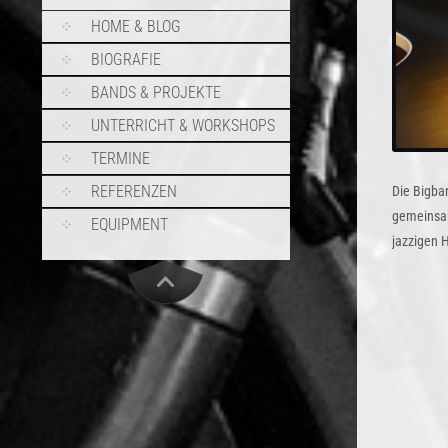
SKIP TO CONTENT
HOME & BLOG
BIOGRAFIE
BANDS & PROJEKTE
UNTERRICHT & WORKSHOPS
TERMINE
REFERENZEN
Die Bigban
gemeinsam
EQUIPMENT
jazzigen H