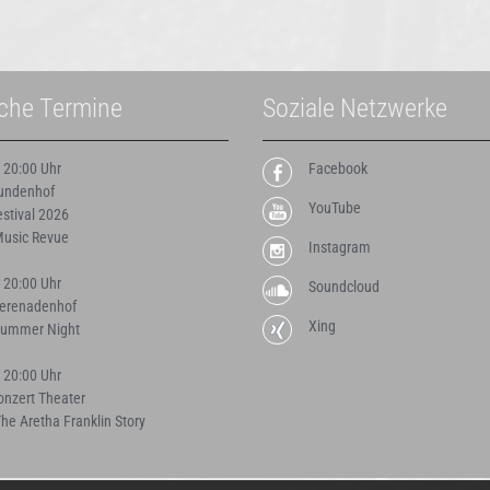
iche Termine
Soziale Netzwerke
 20:00 Uhr
Facebook
Mundenhof
YouTube
estival 2026
Music Revue
Instagram
 20:00 Uhr
Soundcloud
Serenadenhof
Xing
Summer Night
 20:00 Uhr
onzert Theater
e Aretha Franklin Story