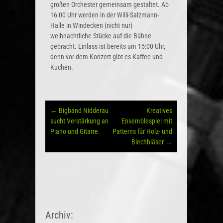
großen Orchester gemeinsam gestaltet. Ab
16:00 Uhr werden in der Willi-Salzmann-
Halle in Windecken (nicht nur)
weihnachtliche Stücke auf die Bühne
gebracht. Einlass ist bereits um 15:00 Uhr,
denn vor dem Konzert gibt es Kaffee und
Kuchen.
←
Bigband Nidderau
Kreatives
sucht Verstärkung an
Ensemblespiel mit
Piano und Gitarre
Patterns für Holz- und
Blechbläser
→
Archiv: