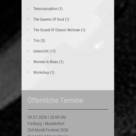
Tenorsaxophon
(1)
The Queens Of Soul
(1)
The Sound Of Classic Motown
(1)
Trio
(3)
Unterricht
(17)
Women In Blues
(1)
Workshop
(1)
Öffentliche Termine
29.07.2026 I 20:00 Uhr
Freiburg / Mundenhof
Zelt-Musik-Festival 2026