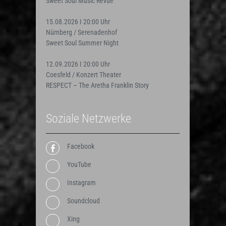
Sweet Soul Music Revue
15.08.2026 I 20:00 Uhr
Nürnberg / Serenadenhof
Sweet Soul Summer Night
12.09.2026 I 20:00 Uhr
Coesfeld / Konzert Theater
RESPECT – The Aretha Franklin Story
Soziale Netzwerke
Facebook
YouTube
Instagram
Soundcloud
Xing